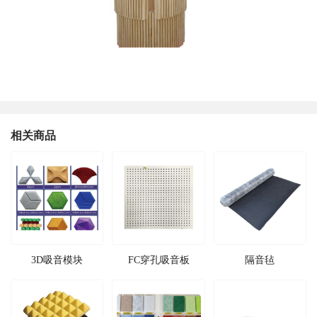
相关商品
3D吸音模块
FC穿孔吸音板
隔音毡