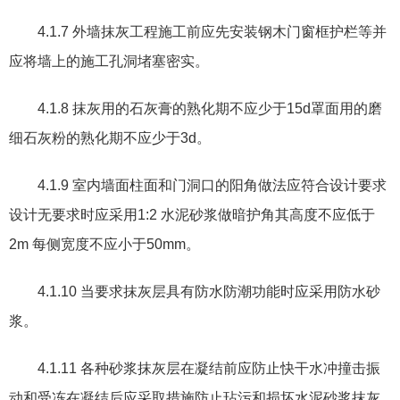
4.1.7
外墙抹灰工程施工前应先安装钢木门窗框护栏等并
应将墙上的施工孔洞堵塞密实。
4.1.8
抹灰用的石灰膏的熟化期不应少于
15d
罩面用的磨
细石灰粉的熟化期不应少于
3d
。
4.1.9
室内墙面柱面和门洞口的阳角做法应符合设计要求
设计无要求时应采用
1:2
水泥砂浆做暗护角其高度不应低于
2m
每侧宽度不应小于
50mm
。
4.1.10
当要求抹灰层具有防水防潮功能时应采用防水砂
浆。
4.1.11
各种砂浆抹灰层在凝结前应防止快干水冲撞击振
动和受冻在凝结后应采取措施防止玷污和损坏水泥砂浆抹灰