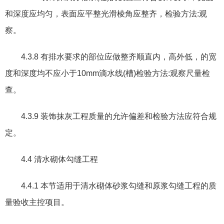
和深度应均匀
，
表面应平整光滑棱角应整齐
，
检验方法
:
观
察。
4.3.8
有排水要求的部位应做整齐顺直内，高外低，的宽
度和深度均不应小于
10mm
滴水线
(
槽
)
检验方法
:
观察尺量检
查。
4.3.9
装饰抹灰工程质量的允许偏差和检验方法应符合规
定。
4.4
清水砌体勾缝工程
4.4.1
本节适用于清水砌体砂浆勾缝和原浆勾缝工程的质
量验收主控项目。