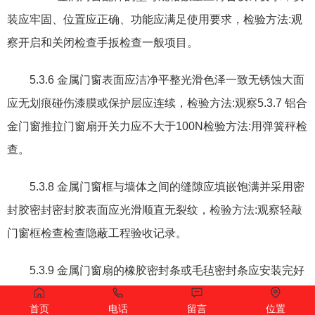
装应牢固
、
位置应正确
、
功能应满足使用要求
，
检验方法
:
观
察开启和关闭检查手扳检查一般项目。
5.3.6
金属门窗表面应洁净平整光滑色泽一致无锈蚀大面
应无划痕碰伤漆膜或保护层应连续
，
检验方法
:
观察
5.3.7
铝合
金门窗推拉门窗扇开关力应不大于
100N
检验方法
:
用弹簧秤检
查。
5.3.8
金属门窗框与墙体之间的缝隙应填嵌饱满并采用密
封胶密封密封胶表面应光滑顺直无裂纹
，
检验方法
:
观察轻敲
门窗框检查检查隐蔽工程验收记录。
5.3.9
金属门窗扇的橡胶密封条或毛毡密封条应安装完好
不得脱槽
，
检验方法
:
观察开启和关闭检查
5.3.10
有排水孔的
首页
电话
留言
位置