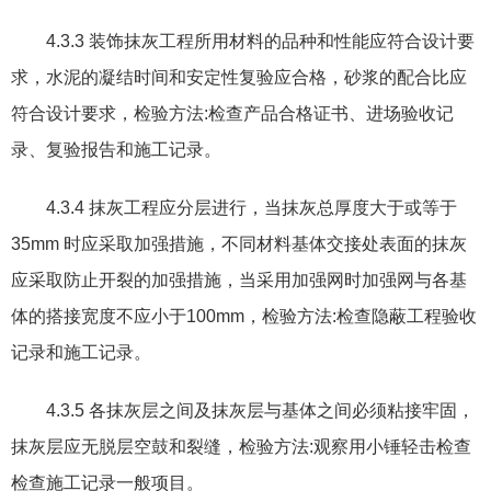
4.3.3
装饰抹灰工程所用材料的品种和性能应符合设计要
求
，
水泥的凝结时间和安定性复验应合格
，
砂浆的配合比应
符合设计要求
，
检验方法
:
检查产品合格证书
、
进场验收记
录
、
复验报告和施工记录。
4.3.4
抹灰工程应分层进行
，
当抹灰总厚度大于或等于
35mm
时应采取加强措施
，
不同材料基体交接处表面的抹灰
应采取防止开裂的加强措施
，
当采用加强网时加强网与各基
体的搭接宽度不应小于
100mm
，
检验方法
:
检查隐蔽工程验收
记录和施工记录。
4.3.5
各抹灰层之间及抹灰层与基体之间必须粘接牢固
，
抹灰层应无脱层空鼓和裂缝
，
检验方法
:
观察用小锤轻击检查
检查施工记录一般项目。