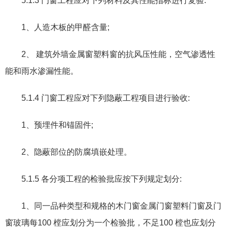
5.1.3
门窗工程应对下列材料及其性能指标进行复验
:
1
、人造木板的甲醛含量
;
2
、 建筑外墙金属窗塑料窗的抗风压性能
，
空气渗透性
能和雨水渗漏性能。
5.1.4
门窗工程应对下列隐蔽工程项目进行验收
:
1
、预埋件和锚固件
;
2
、隐蔽部位的防腐填嵌处理。
5.1.5
各分项工程的检验批应按下列规定划分
:
1
、同一品种类型和规格的木门窗金属门窗塑料门窗及门
窗玻璃每
100
樘应划分为一个检验批
，
不足
100
樘也应划分