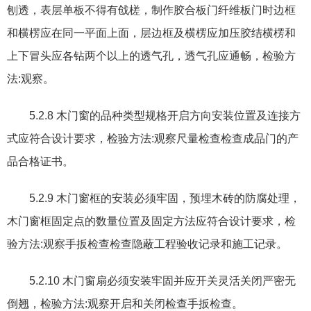
刨透
，
表层单板不得有戗槎
，
制作胶合板门纤维板门时边框
和横楞应在同一平面上面
，
层边框及横楞应加压胶结横楞和
上下冒头应各钻两个以上的透气孔
，
透气孔应通畅
，
检验方
法
:
观察。
5.2.8
木门窗的品种类型规格开启方向安装位置及连接方
式应符合设计要求
，
检验方法
:
观察尺量检查检查成品门的产
品合格证书。
5.2.9
木门窗框的安装必须牢固
，
预埋木砖的防腐处理
，
木门窗框固定点的数量位置及固定方法应符合设计要求
，
检
验方法
:
观察手扳检查检查隐蔽工程验收记录和施工记录。
5.2.10
木门窗扇必须安装牢固并应开关灵活关闭严密无
倒翘
，
检验方法
:
观察开启和关闭检查手扳检查。