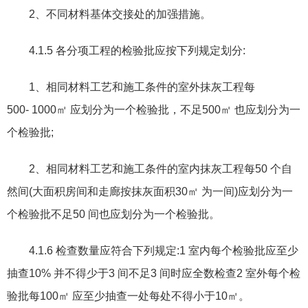
2
、不同材料基体交接处的加强措施。
4.1.5
各分项工程的检验批应按下列规定划分
:
1
、相同材料工艺和施工条件的室外抹灰工程每
500
-
1000
㎡ 应划分为一个检验批
，
不足
500
㎡ 也应划分为一
个检验批
;
2
、相同材料工艺和施工条件的室内抹灰工程每
50
个自
然间
(
大面积房间和走廊按抹灰面积
30
㎡ 为一间
)
应划分为一
个检验批不足
50
间也应划分为一个检验批。
4.1.6
检查数量应符合下列规定
:1
室内每个检验批应至少
抽查
10%
并不得少于
3
间不足
3
间时应全数检查
2
室外每个检
验批每
100
㎡ 应至少抽查一处每处不得小于
10
㎡。