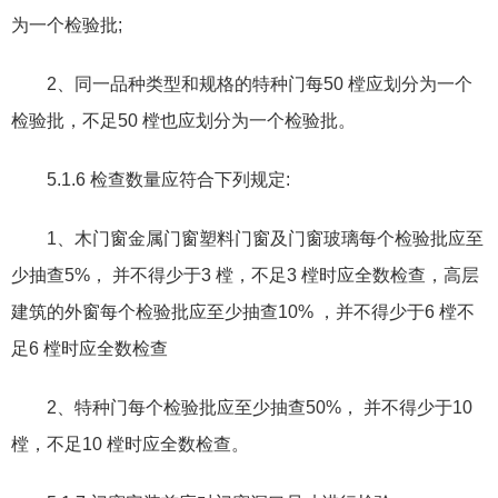
为一个检验批
;
2
、同一品种类型和规格的特种门每
50
樘应划分为一个
检验批
，
不足
50
樘也应划分为一个检验批。
5.1.6
检查数量应符合下列规定
:
1
、木门窗金属门窗塑料门窗及门窗玻璃每个检验批应至
少抽查
5%
，
并不得少于
3
樘
，
不足
3
樘时应全数检查
，
高层
建筑的外窗每个检验批应至少抽查
10%
，
并不得少于
6
樘不
足
6
樘时应全数检查
2
、特种门每个检验批应至少抽查
50%
，
并不得少于
10
樘
，
不足
10
樘时应全数检查。