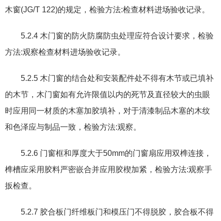
木窗
(JG/T 122)
的规定
，
检验方法
:
检查材料进场验收记录。
5.2.4
木门窗的防火防腐防虫处理应符合设计要求
，
检验
方法
:
观察检查材料进场验收记录。
5.2.5
木门窗的结合处和安装配件处不得有木节或已填补
的木节
，
木门窗如有允许限值以内的死节及直径较大的虫眼
时应用同一材质的木塞加胶填补
，
对于清漆制品木塞的木纹
和色泽应与制品一致
，
检验方法
:
观察。
5.2.6
门窗框和厚度大于
50mm
的门窗扇应用双榫连接
，
榫槽应采用胶料严密嵌合并应用胶楔加紧
，
检验方法
:
观察手
扳检查。
5.2.7
胶合板门纤维板门和模压门不得脱胶
，
胶合板不得