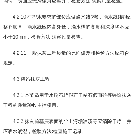
均匀
，
表面应光滑棱角应整齐
，
检验方法
:
观察尺量检查。
4.2.10
有排水要求的部位应做滴水线
(
槽
)
，
滴水线
(
槽
)
应
整齐顺直
，
滴水线应内高外低
，
滴水槽的宽度和深度均不应
小于
10mm
，
检验方法
:
观察尺量检查。
4.2.11
一般抹灰工程质量的允许偏差和检验方法应符合
规定。
4.3
装饰抹灰工程
4.3.1
本节适用于水刷石斩假石干粘石假面砖等装饰抹灰
工程的质量验收主控项目。
4.3.2
抹灰前基层表面的尘土污垢油渍等应清除干净
，
并
应洒水润湿
，
检验方法
:
检查施工记录。