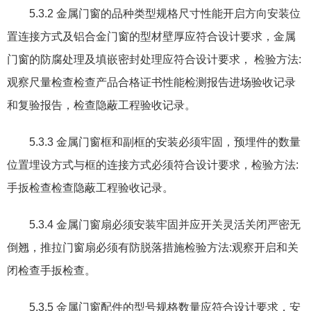
5.3.2
金属门窗的品种类型规格尺寸性能开启方向安装位
置连接方式及铝合金门窗的型材壁厚应符合设计要求
，
金属
门窗的防腐处理及填嵌密封处理应符合设计要求
，
检验方法
:
观察尺量检查检查产品合格证书性能检测报告进场验收记录
和复验报告
，
检查隐蔽工程验收记录。
5.3.3
金属门窗框和副框的安装必须牢固
，
预埋件的数量
位置埋设方式与框的连接方式必须符合设计要求
，
检验方法
:
手扳检查检查隐蔽工程验收记录。
5.3.4
金属门窗扇必须安装牢固并应开关灵活关闭严密无
倒翘
，
推拉门窗扇必须有防脱落措施检验方法
:
观察开启和关
闭检查手扳检查。
5.3.5
金属门窗配件的型号规格数量应符合设计要求
，
安