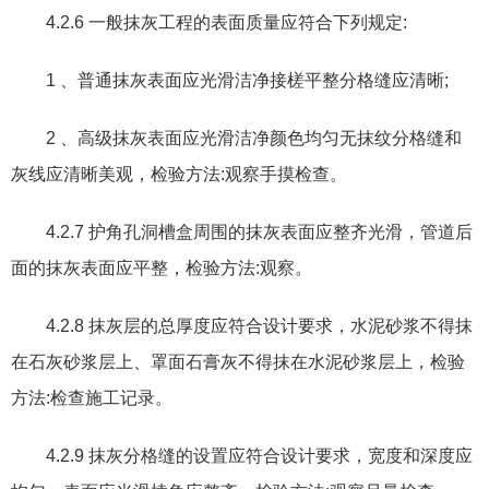
4.2.6
一般抹灰工程的表面质量应符合下列规定
:
1
、普通抹灰表面应光滑洁净接槎平整分格缝应清晰
;
2
、高级抹灰表面应光滑洁净颜色均匀无抹纹分格缝和
灰线应清晰美观
，
检验方法
:
观察手摸检查。
4.2.7
护角孔洞槽盒周围的抹灰表面应整齐光滑
，
管道后
面的抹灰表面应
平
整
，
检验方法
:
观察。
4.2.8
抹灰层的总厚度应符合设计要求
，
水泥砂浆不得抹
在石灰砂浆层上
、
罩面石膏灰不得抹在水泥砂浆层上
，
检验
方法
:
检查施工记录。
4.2.9
抹灰分格缝的设置应符合设计要求
，
宽度和深度应