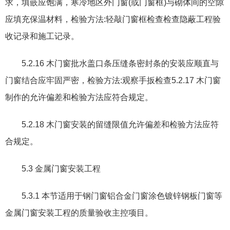
求
，
填嵌应饱满
，
寒冷地区外门窗
(
或门窗框
)
与砌体间的空隙
应填充保温材料
，
检验方法
:
轻敲门窗框检查检查隐蔽工程验
收记录和施工记录。
5.2.16
木门窗批水盖口条压缝条密封条的安装应顺直与
门窗结合应牢固严密
，
检验方法
:
观察手扳检查
5.2.17
木门窗
制作的允许偏差和检验方法应符合规定。
5.2.18
木门窗安装的留缝限值允许偏差和检验方法应符
合规定。
5.3
金属门窗安装工程
5.3.1
本节适用于钢门窗铝合金门窗涂色镀锌钢板门窗等
金属门窗安装工程的质量验收主控项目。