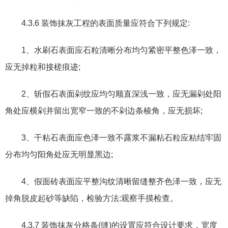
4.3.6
装饰抹灰工程的表面质量应符合下列规定
:
1
、水刷石表面应石粒清晰分布均匀紧密平整色泽一致
，
应无掉粒和接槎痕迹
;
2
、斩假石表面剁纹应均匀顺直深浅一致
，
应无漏剁处阳
角处应横剁并留出宽窄一致的不剁边条棱角
，
应无损坏
;
3
、干粘石表面应色泽一致不露浆不漏粘石粒应粘结牢固
分布均匀阳角处应无明显黑边
;
4
、假面砖表面应平整沟纹清晰留缝整齐色泽一致
，
应无
掉角脱皮起砂等缺陷
，
检验方法
:
观察手摸检查。
4.3.7
装饰抹灰分格条
(
缝
)
的设置应符合设计要求
，
宽度